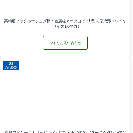
高精度フックループ曲げ機：金属線アーク曲げ・U型丸型成形（ワイヤ
ーサイズ1-6平方）
今すぐお問い合わせ
28
Apr 2025
自動ワイヤーストリッピング・切断・曲げ機 2.5-16mm² WPM-09ZWJ