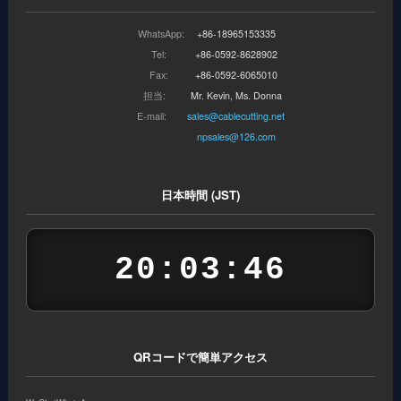
WhatsApp:
+86-18965153335
Tel:
+86-0592-8628902
Fax:
+86-0592-6065010
担当:
Mr. Kevin, Ms. Donna
E-mail:
sales@cablecutting.net
npsales@126.com
日本時間 (JST)
20:03:46
QRコードで簡単アクセス