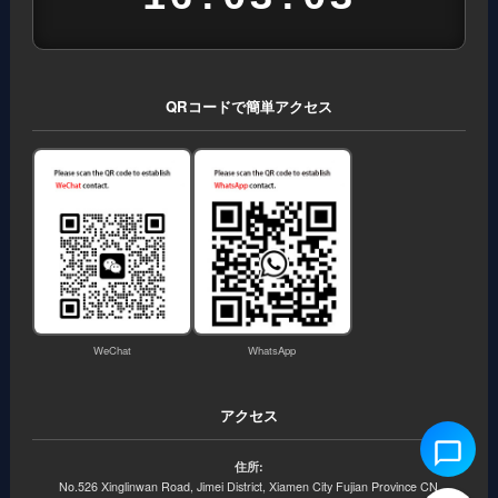
QRコードで簡単アクセス
WeChat
WhatsApp
アクセス
住所:
No.526 Xinglinwan Road, Jimei District, Xiamen City Fujian Province CN