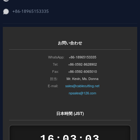
+86-18965153335
お問い合わせ
WhatsApp:
+86-18965153335
Tel:
+86-0592-8628902
Fax:
+86-0592-6065010
担当:
Mr. Kevin, Ms. Donna
E-mail:
sales@cablecutting.net
npsales@126.com
日本時間 (JST)
16:03:03