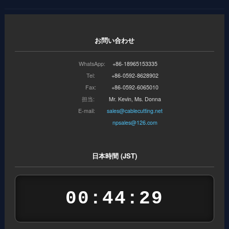
お問い合わせ
WhatsApp:
+86-18965153335
Tel:
+86-0592-8628902
Fax:
+86-0592-6065010
担当:
Mr. Kevin, Ms. Donna
E-mail:
sales@cablecutting.net
npsales@126.com
日本時間 (JST)
00:44:29