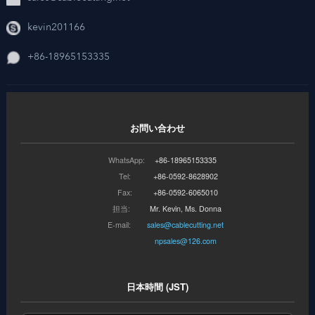
kevin201166
+86-18965153335
お問い合わせ
WhatsApp:
+86-18965153335
Tel:
+86-0592-8628902
Fax:
+86-0592-6065010
担当:
Mr. Kevin, Ms. Donna
E-mail:
sales@cablecutting.net
npsales@126.com
日本時間 (JST)